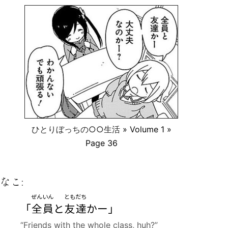
ひとりぼっちの○○生活
» Volume 1 »
Page 36
なこ:
ぜんいん
ともだち
「
全員
と
友達
かー」
“Friends with the whole class, huh?”