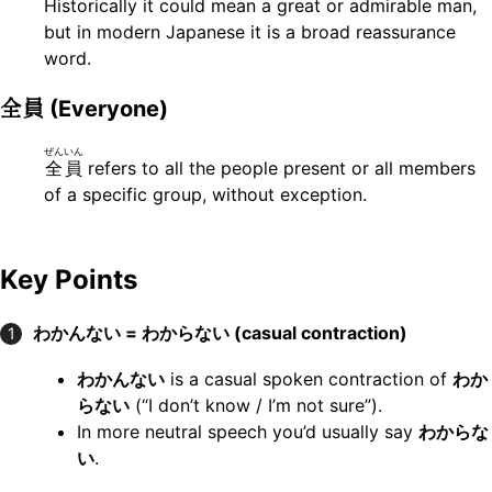
Historically it could mean a great or admirable man,
but in modern Japanese it is a broad reassurance
word.
全員
(Everyone)
ぜんいん
全員
refers to all the people present or all members
of a specific group, without exception.
Key Points
わかんない = わからない (casual contraction)
1
わかんない
is a casual spoken contraction of
わか
らない
(“I don’t know / I’m not sure”).
In more neutral speech you’d usually say
わからな
い
.