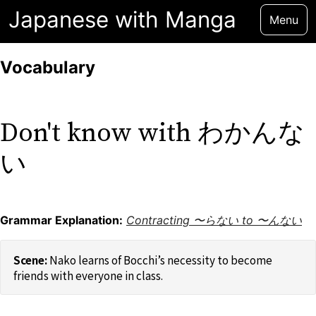
Japanese with Manga
Menu
Vocabulary
Don't know with わかんな
い
Grammar Explanation:
Contracting 〜らない to 〜んない
Nako learns of Bocchi’s necessity to become
friends with everyone in class.