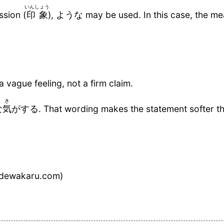
いんしょう
ssion (
印象
), ような may be used. In this case, the m
vague feeling, not a firm claim.
き
な
気
がする. That wording makes the statement softer th
dewakaru.com)