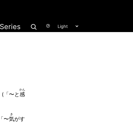
Series
㋫
かん
 ~” (「〜と
感
き
s 「〜
気
がす