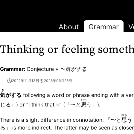
About
Grammar
V
Thinking or feeling somet
Grammar:
Conjecture »
〜気がする
2022年11月13日
2026年06月28日
き
気
がする
following a word or phrase ending with a ver
おも
じる」) or “I think that ~” (「〜と
思
う」).
おも
There is a slight difference in connotation. 「〜と
思
う」
る」 is more indirect. The latter may be seen as cl