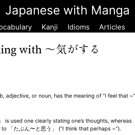
Japanese with Manga
ocabulary
Kanji
Idioms
Articles
〜気がする
hing with
b, adjective, or noun, has the meaning of “I feel that
 is used one clearly stating one’s thoughts, wherea
oser to 「たぶん〜と思う」 (“I think that perhaps ~”).