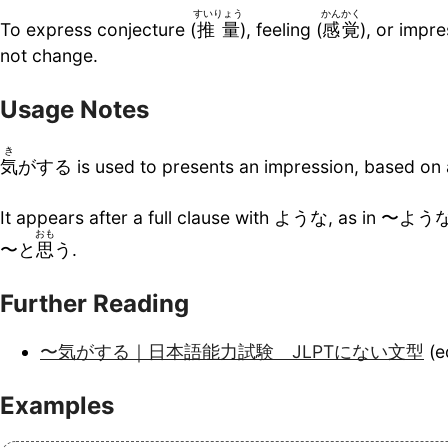
すいりょう
かんかく
To express conjecture (
推量
), feeling (
感覚
), or impre
not change.
Usage Notes
き
気
がする is used to presents an impression, based on a 
It appears after a full clause with ような, as in 〜よう
おも
〜と
思
う.
Further Reading
〜気がする｜日本語能力試験 JLPTにない文型
(e
Examples