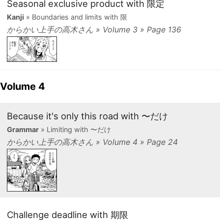
Seasonal exclusive product with 限定
Kanji
» Boundaries and limits with 限
からかい上手の高木さん » Volume 3 » Page 136
Volume 4
Because it's only this road with 〜だけ
Grammar
» Limiting with 〜だけ
からかい上手の高木さん » Volume 4 » Page 24
Challenge deadline with 期限