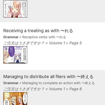
Receiving a treating as with 〜れる
Grammar
» Receptive verbs with 〜れる
ご注文はうさぎですか？ » Volume 1 » Page 5
Managing to distribute all fliers with 〜終える
Grammar
» Managing to complete an action with 〜終える
ご注文はうさぎですか？ » Volume 1 » Page 8