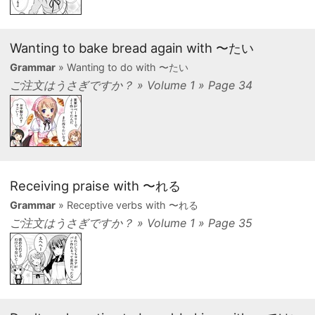
Wanting to bake bread again with 〜たい
Grammar
» Wanting to do with 〜たい
ご注文はうさぎですか？ » Volume 1 » Page 34
Receiving praise with 〜れる
Grammar
» Receptive verbs with 〜れる
ご注文はうさぎですか？ » Volume 1 » Page 35