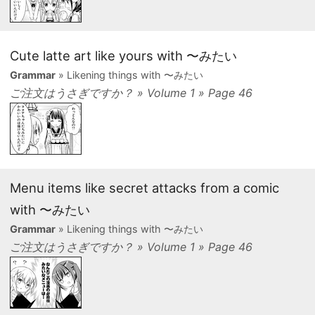
Cute latte art like yours with 〜みたい
Grammar
» Likening things with 〜みたい
ご注文はうさぎですか？ » Volume 1 » Page 46
Menu items like secret attacks from a comic
with 〜みたい
Grammar
» Likening things with 〜みたい
ご注文はうさぎですか？ » Volume 1 » Page 46