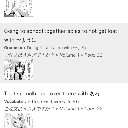
Going to school together so as to not get lost
with 〜ように
Grammar
» Doing for a reason with 〜ように
ご注文はうさぎですか？ » Volume 1 » Page 32
That schoolhouse over there with あれ
Vocabulary
» That over there with あれ
ご注文はうさぎですか？ » Volume 1 » Page 32