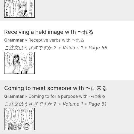
Receiving a held image with 〜れる
Grammar
» Receptive verbs with 〜れる
ご注文はうさぎですか？ » Volume 1 » Page 58
Coming to meet someone with 〜に来る
Grammar
» Coming to for a purpose with 〜に来る
ご注文はうさぎですか？ » Volume 1 » Page 61