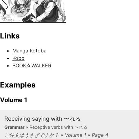
Links
Manga Kotoba
Kobo
BOOK☆WALKER
Examples
Volume 1
Receiving saying with 〜れる
Grammar
» Receptive verbs with 〜れる
ご注文はうさぎですか？ » Volume 1 » Page 4